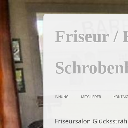
Zum
Inhalt
springen
Friseur /
Schroben
INNUNG
MITGLIEDER
KONTAK
VORSTAND
IMPRE
Friseursalon Glückssträ
DATEN