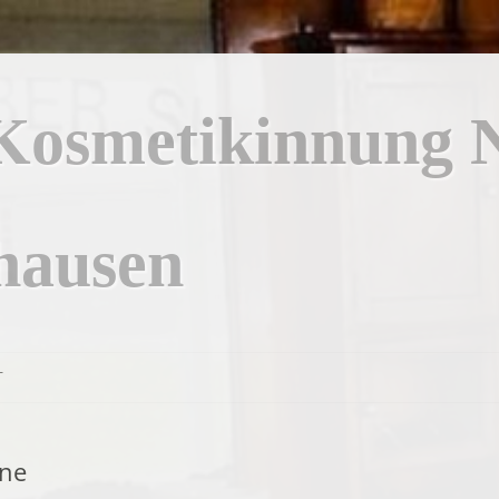
 Kosmetikinnung 
hausen
T
SSUM
hne
SCHUTZERKLÄRUNG