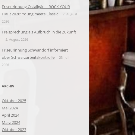
Friseurinnung Ostallgäu – ROCK YOUR
HAIR 2026: Young meets Classic
7. August
2026
Freisprechung als Aufbruch in die Zukunft
5. August 2026
Friseurinnung Schwandorf informiert
über Schwarzarbeitskontrolle
23. Juli
2026
ARCHIV
Oktober 2025
Mai 2024
April 2024
März 2024
Oktober 2023