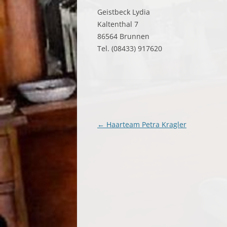
LINKS
Geistbeck Lydia
Kaltenthal 7
86564 Brunnen
Tel. (08433) 917620
Beitragsnavigation
←
Haarteam Petra Kragler